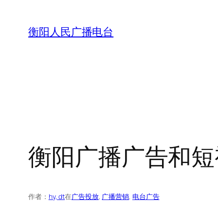
跳
至
衡阳人民广播电台
内
容
衡阳广播广告和短
作者：
hy, dt
在
广告投放
, 
广播营销
, 
电台广告