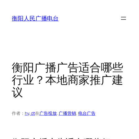
跳
至
衡阳人民广播电台
内
容
衡阳广播广告适合哪些
行业？本地商家推广建
议
作者：
hy, dt
在
广告投放
, 
广播营销
, 
电台广告