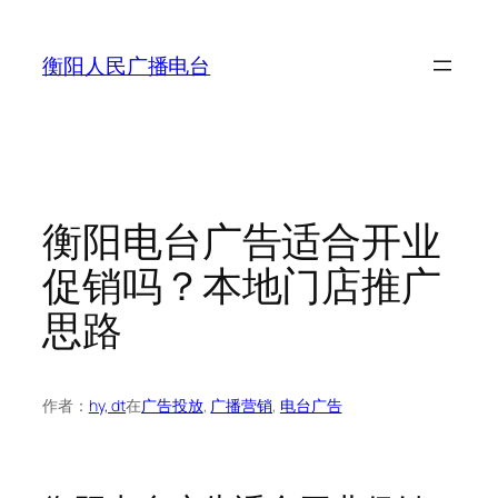
跳
至
衡阳人民广播电台
内
容
衡阳电台广告适合开业
促销吗？本地门店推广
思路
作者：
hy, dt
在
广告投放
, 
广播营销
, 
电台广告