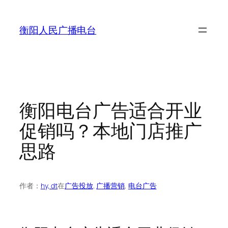
跳
至
衡阳人民广播电台
内
容
衡阳电台广告适合开业
促销吗？本地门店推广
思路
作者：
hy, dt
在
广告投放
, 
广播营销
, 
电台广告